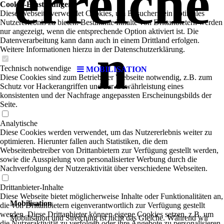
erreiche
Cookie-Einstellungen
Diese Webseite verwendet Cookies, um Besuchern ein optimales
Nutzererlebnis zu bieten. Bestimmte Inhalte von Drittanbietern werden
nur angezeigt, wenn die entsprechende Option aktiviert ist. Die
Datenverarbeitung kann dann auch in einem Drittland erfolgen.
n
Weitere Informationen hierzu in der Datenschutzerklärung.
Technisch notwendige
MOBILISATION
Diese Cookies sind zum Betrieb der Webseite notwendig, z.B. zum
Schutz vor Hackerangriffen und zur Gewährleistung eines
konsistenten und der Nachfrage angepassten Erscheinungsbilds der
Seite.
Analytische
Diese Cookies werden verwendet, um das Nutzererlebnis weiter zu
optimieren. Hierunter fallen auch Statistiken, die dem
Webseitenbetreiber von Drittanbietern zur Verfügung gestellt werden,
sowie die Ausspielung von personalisierter Werbung durch die
Nachverfolgung der Nutzeraktivität über verschiedene Webseiten.
Drittanbieter-Inhalte
Diese Webseite bietet möglicherweise Inhalte oder Funktionalitäten an,
Mobilisation
die von Drittanbietern eigenverantwortlich zur Verfügung gestellt
werden. Diese Drittanbieter können eigene Cookies setzen, z.B. um
Mobilisation und Stretching ist nicht das Gleiche. Während wir
die Nutzeraktivität zu verfolgen oder ihre Angebote zu personalisieren