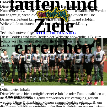
laufen und
Cookie-Einstellungen
Diese Webseite verwendet Cookies, um Besuchern ein optimales
Nutzererlebnis zu bieten. Bestimmte Inhalte von Drittanbietern werden
nur angezeigt, wenn die entsprechende Option aktiviert ist. Die
Ziele
Datenverarbeitung kann dann auch in einem Drittland erfolgen.
Weitere Informationen hierzu in der Datenschutzerklärung.
Technisch notwendige
ATHLETIKTRAINING
Diese Cookies sind zum Betrieb der Webseite notwendig, z.B. zum
erreichen
Schutz vor Hackerangriffen und zur Gewährleistung eines
konsistenten und der Nachfrage angepassten Erscheinungsbilds der
Seite.
Analytische
Diese Cookies werden verwendet, um das Nutzererlebnis weiter zu
optimieren. Hierunter fallen auch Statistiken, die dem
Webseitenbetreiber von Drittanbietern zur Verfügung gestellt werden,
sowie die Ausspielung von personalisierter Werbung durch die
Nachverfolgung der Nutzeraktivität über verschiedene Webseiten.
Drittanbieter-Inhalte
Diese Webseite bietet möglicherweise Inhalte oder Funktionalitäten an,
Athletiktraining
die von Drittanbietern eigenverantwortlich zur Verfügung gestellt
werden. Diese Drittanbieter können eigene Cookies setzen, z.B. um
Flexibilität, Koordination, Kraft, Schnelligkeit, Ausdauer
die Nutzeraktivität zu verfolgen oder ihre Angebote zu personalisieren