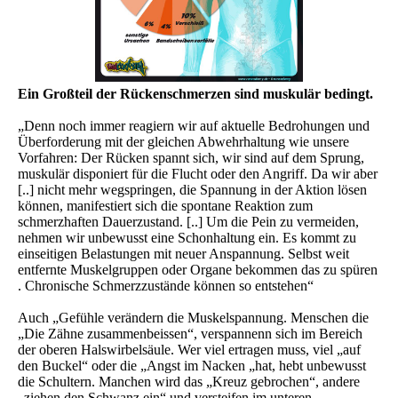
Ein Großteil der Rückenschmerzen sind muskulär bedingt.
„Denn noch immer reagiern wir auf aktuelle Bedrohungen und
Überforderung mit der gleichen Abwehrhaltung wie unsere
Vorfahren: Der Rücken spannt sich, wir sind auf dem Sprung,
muskulär disponiert für die Flucht oder den Angriff. Da wir aber
[..] nicht mehr wegspringen, die Spannung in der Aktion lösen
können, manifestiert sich die spontane Reaktion zum
schmerzhaften Dauerzustand. [..] Um die Pein zu vermeiden,
nehmen wir unbewusst eine Schonhaltung ein. Es kommt zu
einseitigen Belastungen mit neuer Anspannung. Selbst weit
entfernte Muskelgruppen oder Organe bekommen das zu spüren
. Chronische Schmerzzustände können so entstehen“
Auch „Gefühle verändern die Muskelspannung. Menschen die
„Die Zähne zusammenbeissen“, verspannenn sich im Bereich
der oberen Halswirbelsäule. Wer viel ertragen muss, viel „auf
den Buckel“ oder die „Angst im Nacken „hat, hebt unbewusst
die Schultern. Manchen wird das „Kreuz gebrochen“, andere
„ziehen den Schwanz ein“ und versteifen im unteren