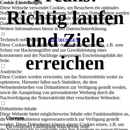
Cookie-Einstellungen
Diese Webseite verwendet Cookies, um Besuchern ein optimales
Richtig laufen
Nutzererlebnis zu bieten. Bestimmte Inhalte von Drittanbietern werden
nur angezeigt, wenn die entsprechende Option aktiviert ist. Die
Datenverarbeitung kann dann auch in einem Drittland erfolgen.
Weitere Informationen hierzu in der Datenschutzerklärung.
und Ziele
Technisch notwendige
ÜBUNGEN
Diese Cookies sind zum Betrieb der Webseite notwendig, z.B. zum
Schutz vor Hackerangriffen und zur Gewährleistung eines
erreichen
konsistenten und der Nachfrage angepassten Erscheinungsbilds der
Seite.
Analytische
Diese Cookies werden verwendet, um das Nutzererlebnis weiter zu
optimieren. Hierunter fallen auch Statistiken, die dem
Webseitenbetreiber von Drittanbietern zur Verfügung gestellt werden,
sowie die Ausspielung von personalisierter Werbung durch die
Nachverfolgung der Nutzeraktivität über verschiedene Webseiten.
Drittanbieter-Inhalte
Diese Webseite bietet möglicherweise Inhalte oder Funktionalitäten an,
Übungen
die von Drittanbietern eigenverantwortlich zur Verfügung gestellt
werden. Diese Drittanbieter können eigene Cookies setzen, z.B. um
Ein effizientes Lauftraining braucht eine hohe
die Nutzeraktivität zu verfolgen oder ihre Angebote zu personalisieren