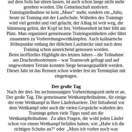
auf dem Sofa hat sitzen lassen, ist auch schon lange nicht mehr
gesehen worden. Die Gemeinschaft motiviert.
Trainingsteilnahme ist kein „Muss“ mehr, sondern ein „Juhu,
heute ist Training mit der Laufschule. Währden des Trainings
wird viel geredet und viel gelacht, der Alltag ist weit weg, die
Stimmung gelöst, der Kopf ist frei, Verbissenheit ist hier fehl am
Platz. Man organisiert gemeinsame Trainingseinheiten oder fährt
zusammen zu Vorbereitungswettkämpfen. Auch kulinarische
Höhepunkte entlang der üblichen Laufstecke sind nach dem
Training schon ausreichend genossen worden.
Beim inoffizelles Highlight des letzten Jahres – die Teilnahme
am Drachenbootrennen – war Teamwork gefragt und auf
ungewohnten Terrain konnten Siege herausgepaddelt werden.
Dieses Jahr ist das Rennen schon wieder fest im Terminplan mit
eingetragen.
Der große Tag
Nach der drei- bis sechsmonatgien Vorbereitungszeit steht er an.
Der große Tag. Die gemeinsame Wettkampfteilnahme, für einige
der erste Wettkampf in Ihrer Läuferkarriere. Der Infoabend vor
dem Wettkampf oder auch die vielen Gespräche währden des
Trainings geben viele Tipps rund um die
Wettkampfteilnahme. Zu allen Fragen, die wohl jeden Läufer
schon vor einem Wettkampf befallen haben, wie „Habe ich die
richtigen Schuhe an?“ oder „Muss ich vorher noch was