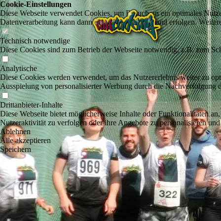
Cookie-Einstellungen
Diese Webseite verwendet Cookies, um Besuchern ein optimales Nutzerer
Datenverarbeitung kann dann auch in einem Drittland erfolgen. Weiter
Technisch notwendige
Diese Cookies sind zum Betrieb der Webseite notwendig, z.B. zum Sch
Analytische
Diese Cookies werden verwendet, um das Nutzererlebnis weiter zu optim
Ausspielung von personalisierter Werbung durch die Nachverfolgung de
Drittanbieter-Inhalte
Diese Webseite bietet möglicherweise Inhalte oder Funktionalitäten an,
Nutzeraktivität zu verfolgen oder ihre Angebote zu personalisieren und
Ablehnen
Alle akzeptieren
Speichern