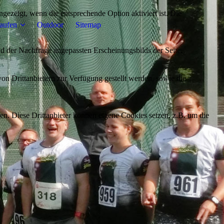
ezeigt, wenn die entsprechende Option aktiviert ist. Die
aufen
Outdoor
Sitemap
d der Nachfrage angepassten Erscheinungsbilds der Seite.
on Drittanbietern zur Verfügung gestellt werden, sowie die
den. Diese Drittanbieter können eigene Cookies setzen, z.B. um die