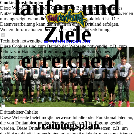
laufen und
Cookie-Einstellungen
Diese Webseite verwendet Cookies, um Besuchern ein optimales
Nutzererlebnis zu bieten. Bestimmte Inhalte von Drittanbietern werden
nur angezeigt, wenn die entsprechende Option aktiviert ist. Die
Ziele
Datenverarbeitung kann dann auch in einem Drittland erfolgen.
Weitere Informationen hierzu in der Datenschutzerklärung.
Technisch notwendige
TRAININGSPLAN
Diese Cookies sind zum Betrieb der Webseite notwendig, z.B. zum
erreichen
Schutz vor Hackerangriffen und zur Gewährleistung eines
konsistenten und der Nachfrage angepassten Erscheinungsbilds der
Seite.
Analytische
Diese Cookies werden verwendet, um das Nutzererlebnis weiter zu
optimieren. Hierunter fallen auch Statistiken, die dem
Webseitenbetreiber von Drittanbietern zur Verfügung gestellt werden,
sowie die Ausspielung von personalisierter Werbung durch die
Nachverfolgung der Nutzeraktivität über verschiedene Webseiten.
Drittanbieter-Inhalte
Diese Webseite bietet möglicherweise Inhalte oder Funktionalitäten an,
Trainingsplan
die von Drittanbietern eigenverantwortlich zur Verfügung gestellt
werden. Diese Drittanbieter können eigene Cookies setzen, z.B. um
die Nutzeraktivität zu verfolgen oder ihre Angebote zu personalisieren