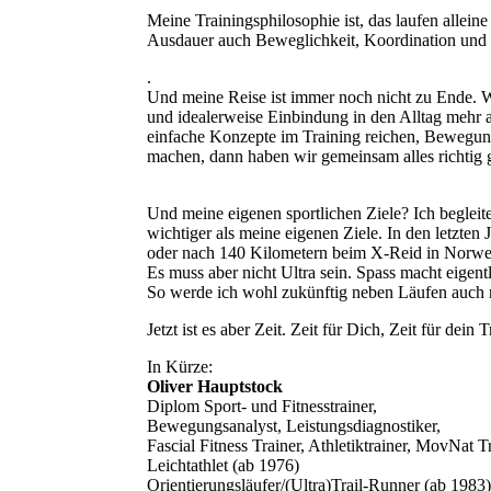
Meine Trainingsphilosophie ist, das laufen allein
Ausdauer auch Beweglichkeit, Koordination und Kr
.
Und meine Reise ist immer noch nicht zu Ende. W
und idealerweise Einbindung in den Alltag mehr a
einfache Konzepte im Training reichen, Bewegung
machen, dann haben wir gemeinsam alles richtig
Und meine eigenen sportlichen Ziele? Ich begleit
wichtiger als meine eigenen Ziele. In den letzten
oder nach 140 Kilometern beim X-Reid in Norwege
Es muss aber nicht Ultra sein. Spass macht eigentl
So werde ich wohl zukünftig neben Läufen auch m
Jetzt ist es aber Zeit. Zeit für Dich, Zeit für de
In Kürze:
Oliver Hauptstock
Diplom Sport- und Fitnesstrainer,
Bewegungsanalyst, Leistungsdiagnostiker,
Fascial Fitness Trainer, Athletiktrainer, MovNat T
Leichtathlet (ab 1976)
Orientierungsläufer/(Ultra)Trail-Runner (ab 1983