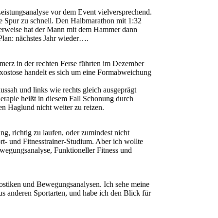
Leistungsanalyse vor dem Event vielversprechend.
ine Spur zu schnell. Den Halbmarathon mit 1:32
cherweise hat der Mann mit dem Hammer dann
 Plan: nächstes Jahr wieder….
erz in der rechten Ferse führten im Dezember
xostose handelt es sich um eine Formabweichung
ussah und links wie rechts gleich ausgeprägt
erapie heißt in diesem Fall Schonung durch
n Haglund nicht weiter zu reizen.
g, richtig zu laufen, oder zumindest nicht
ort- und Fitnesstrainer-Studium. Aber ich wollte
egungsanalyse, Funktioneller Fitness und
gnostiken und Bewegungsanalysen. Ich sehe meine
us anderen Sportarten, und habe ich den Blick für