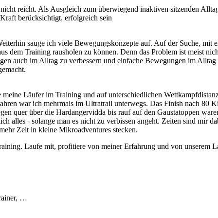
e nicht reicht. Als Ausgleich zum überwiegend inaktiven sitzenden Allt
aft berücksichtigt, erfolgreich sein
eiterhin sauge ich viele Bewegungskonzepte auf. Auf der Suche, mit e
us dem Training rausholen zu können. Denn das Problem ist meist nich
en auch im Alltag zu verbessern und einfache Bewegungen im Alltag r
 gemacht.
e meine Läufer im Training und auf unterschiedlichen Wettkampfdistan
 Jahren war ich mehrmals im Ultratrail unterwegs. Das Finish nach 80 K
n quer über die Hardangervidda bis rauf auf den Gaustatoppen waren 
ich alles - solange man es nicht zu verbissen angeht. Zeiten sind mir da
ehr Zeit in kleine Mikroadventures stecken.
in Training. Laufe mit, profitiere von meiner Erfahrung und von unserem L
rainer, …
)