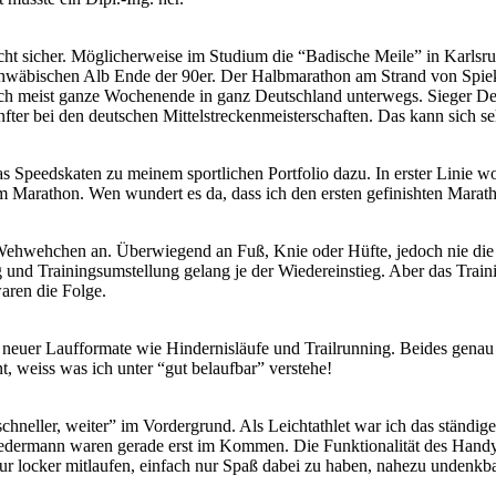
 nicht sicher. Möglicherweise im Studium die “Badische Meile” in Karls
Schwäbischen Alb Ende der 90er. Der Halbmarathon am Strand von Spie
 ich meist ganze Wochenende in ganz Deutschland unterwegs. Sieger 
er bei den deutschen Mittelstreckenmeisterschaften. Das kann sich se
as Speedskaten zu meinem sportlichen Portfolio dazu. In erster Linie 
m Marathon. Wen wundert es da, dass ich den ersten gefinishten Marath
 Wehwehchen an. Überwiegend an Fuß, Knie oder Hüfte, jedoch nie die 
 und Trainingsumstellung gelang je der Wiedereinstieg. Aber das Trai
aren die Folge.
ng neuer Laufformate wie Hindernisläufe und Trailrunning. Beides gena
 weiss was ich unter “gut belaufbar” verstehe!
schneller, weiter” im Vordergrund. Als Leichtathlet war ich das ständi
edermann waren gerade erst im Kommen. Die Funktionalität des Handys 
ur locker mitlaufen, einfach nur Spaß dabei zu haben, nahezu undenkba