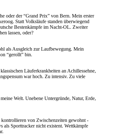
ruhe oder der “Grand Prix” von Bern. Mein erster
keroog. Statt Volksläufe standen überwiegend
Deutsche Bestenkämpfe im Nacht-OL. Zweiter
hen lassen, oder?
wohl als Ausgleich zur Laufbewegung. Mein
on “gerollt” bin.
klassischen Läuferkrankheiten an Achillessehne,
ningspensum war hoch. Zu intensiv. Zu viele
u meine Welt. Unebene Untergründe, Natur, Erde,
ge kontrollieren von Zwischenzeiten gewohnt -
als Sporttracker nicht existent. Wettkämpfe
r.