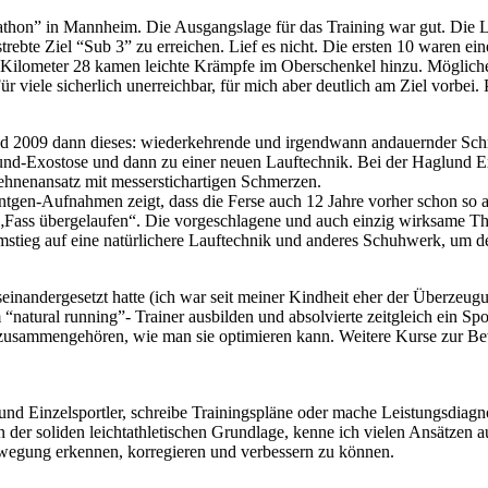
arathon” in Mannheim. Die Ausgangslage für das Training war gut. Die 
trebte Ziel “Sub 3” zu erreichen. Lief es nicht. Die ersten 10 waren e
ei Kilometer 28 kamen leichte Krämpfe im Oberschenkel hinzu. Mögli
r viele sicherlich unerreichbar, für mich aber deutlich am Ziel vorbei.
d 2009 dann dieses: wiederkehrende und irgendwann andauernder Schm
nd-Exostose und dann zu einer neuen Lauftechnik. Bei der Haglund E
ehnenansatz mit messerstichartigen Schmerzen.
öntgen-Aufnahmen zeigt, dass die Ferse auch 12 Jahre vorher schon so a
 „Fass übergelaufen“. Die vorgeschlagene und auch einzig wirksame Th
mstieg auf eine natürlichere Lauftechnik und anderes Schuhwerk, um de
inandergesetzt hatte (ich war seit meiner Kindheit eher der Überzeugun
 “natural running”- Trainer ausbilden und absolvierte zeitgleich ein Sp
usammengehören, wie man sie optimieren kann. Weitere Kurse zur Bew
 und Einzelsportler, schreibe Trainingspläne oder mache Leistungsdia
n der soliden leichtathletischen Grundlage, kenne ich vielen Ansätzen a
wegung erkennen, korregieren und verbessern zu können.