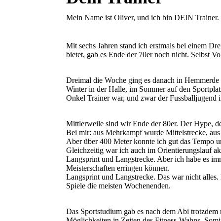
Mein Name ist Oliver, und ich bin DEIN Trainer. 
Mit sechs Jahren stand ich erstmals bei einem Dre
bietet, gab es Ende der 70er noch nicht. Selbst 
Dreimal die Woche ging es danach in Hemmerde (e
Winter in der Halle, im Sommer auf den Sportpla
Onkel Trainer war, und zwar der Fussballjugend 
Mittlerweile sind wir Ende der 80er. Der Hype, de
Bei mir: aus Mehrkampf wurde Mittelstrecke, aus 
Aber über 400 Meter konnte ich gut das Tempo 
Gleichzeitig war ich auch im Orientierungslauf a
Langsprint und Langstrecke. Aber ich habe es imm
Meisterschaften erringen können.
Langsprint und Langstrecke. Das war nicht alles.
Spiele die meisten Wochenenden.
Das Sportstudium gab es nach dem Abi trotzdem ni
Möglichkeiten in Zeiten des Fitness-Wahns. Somit