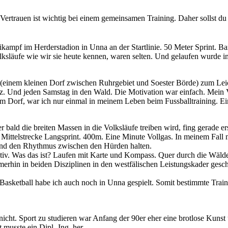
Vertrauen ist wichtig bei einem gemeinsamen Training. Daher sollst du 
ikampf im Herderstadion in Unna an der Startlinie. 50 Meter Sprint. Ba
Volksläufe wie wir sie heute kennen, waren selten. Und gelaufen wurde 
inem kleinen Dorf zwischen Ruhrgebiet und Soester Börde) zum Leicht
tz. Und jeden Samstag in den Wald. Die Motivation war einfach. Mein
im Dorf, war ich nur einmal in meinem Leben beim Fussballtraining. Ei
r bald die breiten Massen in die Volksläufe treiben wird, fing gerade er
Mittelstrecke Langsprint. 400m. Eine Minute Vollgas. In meinem Fall m
und den Rhythmus zwischen den Hürden halten.
ktiv. Was das ist? Laufen mit Karte und Kompass. Quer durch die Wälde
erhin in beiden Disziplinen in den westfälischen Leistungskader gescha
 Basketball habe ich auch noch in Unna gespielt. Somit bestimmte Train
cht. Sport zu studieren war Anfang der 90er eher eine brotlose Kunst 
 musste ein Dipl.-Ing. her.