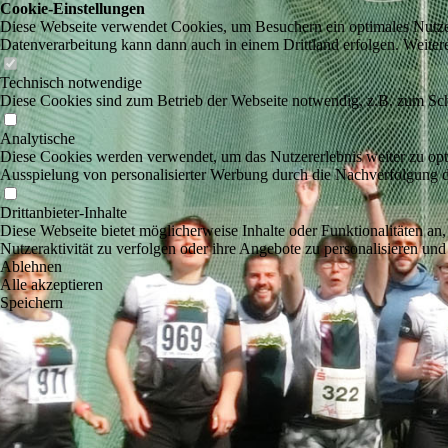
Cookie-Einstellungen
Diese Webseite verwendet Cookies, um Besuchern ein optimales Nutzerer
Datenverarbeitung kann dann auch in einem Drittland erfolgen. Weiter
Technisch notwendige
Diese Cookies sind zum Betrieb der Webseite notwendig, z.B. zum Sch
Analytische
Diese Cookies werden verwendet, um das Nutzererlebnis weiter zu optim
Ausspielung von personalisierter Werbung durch die Nachverfolgung de
Drittanbieter-Inhalte
Diese Webseite bietet möglicherweise Inhalte oder Funktionalitäten an,
Nutzeraktivität zu verfolgen oder ihre Angebote zu personalisieren und
Ablehnen
Alle akzeptieren
Speichern