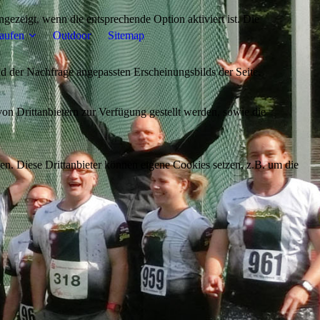
ezeigt, wenn die entsprechende Option aktiviert ist. Die
aufen
Outdoor
Sitemap
d der Nachfrage angepassten Erscheinungsbilds der Seite.
on Drittanbietern zur Verfügung gestellt werden, sowie die
den. Diese Drittanbieter können eigene Cookies setzen, z.B. um die