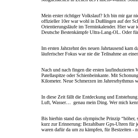
Mein erster richtiger Volkslauf? Ich bin mir gar
offizieller 10er war wohl in Dußlingen auf der 
Orientierungsläufe im Terminkalender. Hier war
Deutsche Bestenkämpfe Ultra-Lang-OL. Oder fünft
Im ersten Jahrzehnt des neuen Jahrtausend kam d
läuferischer Fokus war nie die Teilnahme an eine
Nach und nach fingen die ersten laufinduzierten
Patellaspitze oder Schienbeinkante. Mit Schonung
Kilometer. Neue Schmerzen im Jahresrhythmus w
In diese Zeit fällt die Entdeckung und Entstehu
Luft, Wasser… genau mein Ding. Wer mich kennt,
Bis hierhin stand das olympische Prinzip “höher, 
kurz zur Erinnerung: Bezahlbare Gps-Uhren für j
waren dafür da um zu kämpfen, für Bestzeiten - n