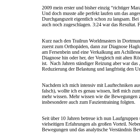
2009 mein erster und bisher einzig “richtiger M
Und doch musste alle perfekt laufen um das anges
Durchgangszeit eigentlich schon zu langsam. B
auch noch zugeschlagen. 3:24 war das Resultat. Fü
Kurz nach den Trailrun Worldmasters in Dortmun
zuerst zum Orthopäden, dann zur Diagnose Haglu
am Fersenbein und eine Verkalkung am Achilless
Diagnose hin oder her, der Vergleich mit alten R
ist. Nach Jahren ständiger Reizung aber war das
Reduzierung der Belastung und langfristig den U
Nachdem ich mich intensiv mit Lauftechniken ause
falsch), wollte ich es genau wissen, ließ mich zum
mehr wissen. Mehr wissen wie die Bewegungen z
insbesondere auch zum Faszientraining folgten.
Seit über 10 Jahren betreue ich nun Laufgruppen
vielseitigen Erfahrungen als großen Vorteil. Nebe
Bewegungen und das analytische Verständnis Be