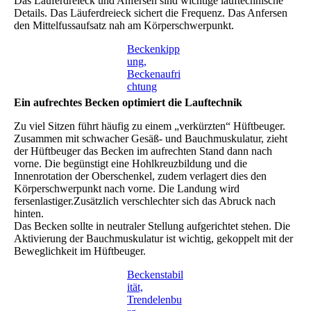
Das Läuferdreieck und Anfersen sind wichtige lauftechnische
Details. Das Läuferdreieck sichert die Frequenz. Das Anfersen
den Mittelfussaufsatz nah am Körperschwerpunkt.
Beckenkipp
ung,
Beckenaufri
chtung
Ein aufrechtes Becken optimiert die Lauftechnik
Zu viel Sitzen führt häufig zu einem „verkürzten“ Hüftbeuger.
Zusammen mit schwacher Gesäß- und Bauchmuskulatur, zieht
der Hüftbeuger das Becken im aufrechten Stand dann nach
vorne. Die begünstigt eine Hohlkreuzbildung und die
Innenrotation der Oberschenkel, zudem verlagert dies den
Körperschwerpunkt nach vorne. Die Landung wird
fersenlastiger.Zusätzlich verschlechter sich das Abruck nach
hinten.
Das Becken sollte in neutraler Stellung aufgerichtet stehen. Die
Aktivierung der Bauchmuskulatur ist wichtig, gekoppelt mit der
Beweglichkeit im Hüftbeuger.
Beckenstabil
ität,
Trendelenbu