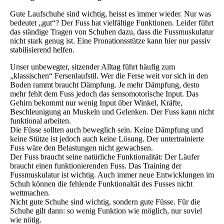
Gute Laufschuhe sind wichtig, heisst es immer wieder. Nur was
bedeutet „gut“? Der Fuss hat vielfältige Funktionen. Leider führt
das ständige Tragen von Schuhen dazu, dass die Fussmuskulatur
nicht stark genug ist. Eine Pronationsstütze kann hier nur passiv
stabilisierend helfen.
Unser unbewegter, sitzender Alltag führt häufig zum
„klassischen“ Fersenlaufstil. Wer die Ferse weit vor sich in den
Boden rammt braucht Dämpfung. Je mehr Dämpfung, desto
mehr fehlt dem Fuss jedoch das sensomotorische Input. Das
Gehirn bekommt nur wenig Input über Winkel, Kräfte,
Beschleunigung an Muskeln und Gelenken. Der Fuss kann nicht
funktional arbeiten.
Die Füsse sollten auch beweglich sein. Keine Dämpfung und
keine Stütze ist jedoch auch keine Lösung. Der untertrainierte
Fuss wäre den Belastungen nicht gewachsen.
Der Fuss braucht seine natürliche Funktionalität: Der Läufer
braucht einen funktionierenden Fuss. Das Training der
Fussmuskulatur ist wichtig. Auch immer neue Entwicklungen im
Schuh können die fehlende Funktionaltät des Fusses nicht
wettmachen.
Nicht gute Schuhe sind wichtig, sondern gute Füsse. Für die
Schuhe gilt dann: so wenig Funktion wie möglich, nur soviel
wie nötig.