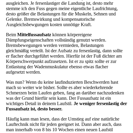
ausgleichen. Je fersenlastiger die Landung ist, desto mehr
stemme ich den Fuss gegen meine eigentliche Laufrichtung,
desto größer die Belastungen für die Muskeln, Sehnen und
Gelenke. Bremswirkung und kompensatorische
Ausgleichsbewgungen kosten unnötige Kraft.
Beim
Mittelfussaufsatz
können körpereigene
Dämpfungseigenschaften vollständig genutzt werden.
Bremsbewegungen werden vermieden, Belastungen
gleichmäßig verteilt. Ist der Aufsatz zu fersenlastig, dann sollte
er flacher durchgeführt werden. Hierfür ist der Fuß dichter am
Körperschwerpunkt aufzusetzen. Ist er zu spitz sollte er zur
Entlastung der Wadenmuskulatur ebenso etwas flacher
aufgesetzt werden.
Was nun? Wenn du keine laufinduzierten Beschwerden hast
mach so weiter wie bisher. Sollte es aber wiederkehrende
Schmerzen beim Laufen geben, fang an darüber nachzudenken
was der Grund hierfür sein kann. Der Fussaufsatz ist ein
wichtiges Detail in deinem Laufstil.
Je weniger fersenlastig der
Fussaufsatz ist, desto besser.
Häufig kann man lesen, dass der Umstieg auf eine natürliche
Lauftechnik nicht für jeden geeignet ist. Dann aber auch, dass
man innerhalb von 8 bis 10 Wochen einen neuen Laufstil