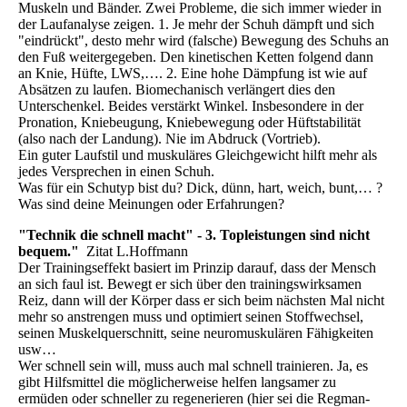
Muskeln und Bänder. Zwei Probleme, die sich immer wieder in
der Laufanalyse zeigen. 1. Je mehr der Schuh dämpft und sich
"eindrückt", desto mehr wird (falsche) Bewegung des Schuhs an
den Fuß weitergegeben. Den kinetischen Ketten folgend dann
an Knie, Hüfte, LWS,…. 2. Eine hohe Dämpfung ist wie auf
Absätzen zu laufen. Biomechanisch verlängert dies den
Unterschenkel. Beides verstärkt Winkel. Insbesondere in der
Pronation, Kniebeugung, Kniebewegung oder Hüftstabilität
(also nach der Landung). Nie im Abdruck (Vortrieb).
Ein guter Laufstil und muskuläres Gleichgewicht hilft mehr als
jedes Versprechen in einen Schuh.
Was für ein Schutyp bist du? Dick, dünn, hart, weich, bunt,… ?
Was sind deine Meinungen oder Erfahrungen?
"Technik die schnell macht" - 3. Topleistungen sind nicht
bequem."
Zitat L.Hoffmann
Der Trainingseffekt basiert im Prinzip darauf, dass der Mensch
an sich faul ist. Bewegt er sich über den trainingswirksamen
Reiz, dann will der Körper dass er sich beim nächsten Mal nicht
mehr so anstrengen muss und optimiert seinen Stoffwechsel,
seinen Muskelquerschnitt, seine neuromuskulären Fähigkeiten
usw…
Wer schnell sein will, muss auch mal schnell trainieren. Ja, es
gibt Hilfsmittel die möglicherweise helfen langsamer zu
ermüden oder schneller zu regenerieren (hier sei die Regman-