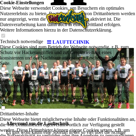
Cookie-Einstellungen
Diese Webseite verwendet Cookies, um Besuchern ein optimales
Nutzererlebnis zu bieten. Bestimmte Inhalte von Drittanbietern werden
nur angezeigt, wenn die entsprechende Option aktiviert ist. Die
Datenverarbeitung kann dann auch in einem Drittland erfolgen.
Weitere Informationen hierzu in der Datenschutzerklärung.
Technisch notwendige
LAUFTECHNIK
Diese Cookies sind zum Betrieb der Webseite notwendig, z.B. zum
Schutz vor Hackerangriffen und zur Gewährleistung eines
konsistenten und der Nachfrage angepassten Erscheinungsbilds der
Seite.
Analytische
Diese Cookies werden verwendet, um das Nutzererlebnis weiter zu
optimieren. Hierunter fallen auch Statistiken, die dem
Webseitenbetreiber von Drittanbietern zur Verfügung gestellt werden,
sowie die Ausspielung von personalisierter Werbung durch die
Nachverfolgung der Nutzeraktivität über verschiedene Webseiten.
Drittanbieter-Inhalte
Diese Webseite bietet möglicherweise Inhalte oder Funktionalitäten an,
Alles rund um die Lauftechnik
die von Drittanbietern eigenverantwortlich zur Verfügung gestellt
werden. Diese Drittanbieter können eigene Cookies setzen, z.B. um
Es gibt wohl kaum eine Sportart in der so viel über die richtige
die Nutzeraktivität zu verfolgen oder ihre Angebote zu personalisieren