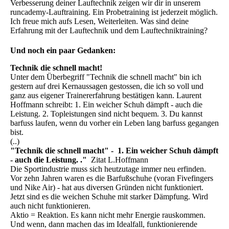
Verbesserung deiner Lauftechnik zeigen wir dir in unserem
runcademy-Lauftraining. Ein Probetraining ist jederzeit möglich.
Ich freue mich aufs Lesen, Weiterleiten. Was sind deine
Erfahrung mit der Lauftechnik und dem Lauftechniktraining?
Und noch ein paar Gedanken:
Technik die schnell macht!
Unter dem Überbegriff "Technik die schnell macht" bin ich
gestern auf drei Kernaussagen gestossen, die ich so voll und
ganz aus eigener Trainererfahrung bestätigen kann. Laurent
Hoffmann schreibt: 1. Ein weicher Schuh dämpft - auch die
Leistung. 2. Topleistungen sind nicht bequem. 3. Du kannst
barfuss laufen, wenn du vorher ein Leben lang barfuss gegangen
bist.
(..)
"Technik die schnell macht" - 1. Ein weicher Schuh dämpft
- auch die Leistung. ."
Zitat L.Hoffmann
Die Sportindustrie muss sich heutzutage immer neu erfinden.
Vor zehn Jahren waren es die Barfußschuhe (voran Fivefingers
und Nike Air) - hat aus diversen Gründen nicht funktioniert.
Jetzt sind es die weichen Schuhe mit starker Dämpfung. Wird
auch nicht funktionieren.
Aktio = Reaktion. Es kann nicht mehr Energie rauskommen.
Und wenn, dann machen das im Idealfall, funktionierende