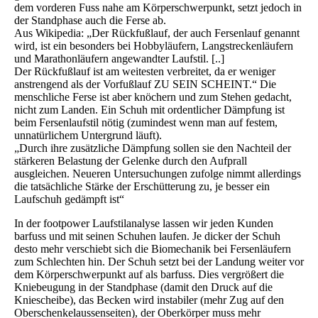
dem vorderen Fuss nahe am Körperschwerpunkt, setzt jedoch in
der Standphase auch die Ferse ab.
Aus Wikipedia: „Der Rückfußlauf, der auch Fersenlauf genannt
wird, ist ein besonders bei Hobbyläufern, Langstreckenläufern
und Marathonläufern angewandter Laufstil. [..]
Der Rückfußlauf ist am weitesten verbreitet, da er weniger
anstrengend als der Vorfußlauf ZU SEIN SCHEINT.“ Die
menschliche Ferse ist aber knöchern und zum Stehen gedacht,
nicht zum Landen. Ein Schuh mit ordentlicher Dämpfung ist
beim Fersenlaufstil nötig (zumindest wenn man auf festem,
unnatürlichem Untergrund läuft).
„Durch ihre zusätzliche Dämpfung sollen sie den Nachteil der
stärkeren Belastung der Gelenke durch den Aufprall
ausgleichen. Neueren Untersuchungen zufolge nimmt allerdings
die tatsächliche Stärke der Erschütterung zu, je besser ein
Laufschuh gedämpft ist“
In der footpower Laufstilanalyse lassen wir jeden Kunden
barfuss und mit seinen Schuhen laufen. Je dicker der Schuh
desto mehr verschiebt sich die Biomechanik bei Fersenläufern
zum Schlechten hin. Der Schuh setzt bei der Landung weiter vor
dem Körperschwerpunkt auf als barfuss. Dies vergrößert die
Kniebeugung in der Standphase (damit den Druck auf die
Kniescheibe), das Becken wird instabiler (mehr Zug auf den
Oberschenkelaussenseiten), der Oberkörper muss mehr