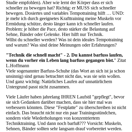
Studie empfohlen). Aber wie lernt der Körper dass er sich
schneller zu bewegen hat? Richtig: er MUSS sich schneller
bewegen. Dosiertes und variables Tempotraining hilft … UND:
je mehr ich durch geeignetes Krafttraining meine Muskeln vor
Ermüdung schütze, desto länger kann ich schneller laufen.
Problem: je höher die Pace, desto stärker die Belastung auf
Sehne, Bänder oder Gelenke. Hier hilft nur Technik.
Willst du schneller werden? Was ist dein ideales Tempotraining
und warum? Was sind deine Meinungen oder Erfahrungen?
"Technik die schnell macht" - 2. Du kannst barfuss laufen,
wenn du vorher ein Leben lang barfuss gegangen bist.
" Zitat
L.Hoffmann
Viele sogenannter Barfuss-Schuhe (das Wort an sich ist ja schon
unsinnig) sind genau betrachtet nicht das, was sie sein wollen.
Und ganz wichtig: Natürliches Laufen auf unnatürlichem
Untergrund passt nicht zusammen.
Viele Läufer haben jahrelang IHREN Laufstil "gepflegt", bevor
sie sich Gedanken darüber machen, dass sie hier mal was
verbessern könnten. Diese "Festplatte" zu überschreiben ist nicht
einfach. Das braucht nicht nur ein paar Trainingsstündchen,
sondern viele Wiederholungen von konzentriertem
Techniktraining. Und dann noch barfuß??? Vorsicht: Muskeln,
Sehnen, Bänder sollten sehr langsam drauf vorbereitet werden.