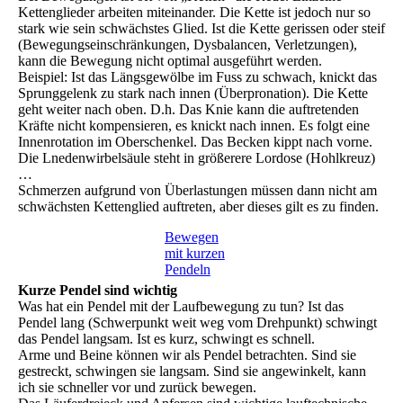
Kettenglieder arbeiten miteinander. Die Kette ist jedoch nur so
stark wie sein schwächstes Glied. Ist die Kette gerissen oder steif
(Bewegungseinschränkungen, Dysbalancen, Verletzungen),
kann die Bewegung nicht optimal ausgeführt werden.
Beispiel: Ist das Längsgewölbe im Fuss zu schwach, knickt das
Sprunggelenk zu stark nach innen (Überpronation). Die Kette
geht weiter nach oben. D.h. Das Knie kann die auftretenden
Kräfte nicht kompensieren, es knickt nach innen. Es folgt eine
Innenrotation im Oberschenkel. Das Becken kippt nach vorne.
Die Lnedenwirbelsäule steht in größerere Lordose (Hohlkreuz)
…
Schmerzen aufgrund von Überlastungen müssen dann nicht am
schwächsten Kettenglied auftreten, aber dieses gilt es zu finden.
Bewegen
mit kurzen
Pendeln
Kurze Pendel sind wichtig
Was hat ein Pendel mit der Laufbewegung zu tun? Ist das
Pendel lang (Schwerpunkt weit weg vom Drehpunkt) schwingt
das Pendel langsam. Ist es kurz, schwingt es schnell.
Arme und Beine können wir als Pendel betrachten. Sind sie
gestreckt, schwingen sie langsam. Sind sie angewinkelt, kann
ich sie schneller vor und zurück bewegen.