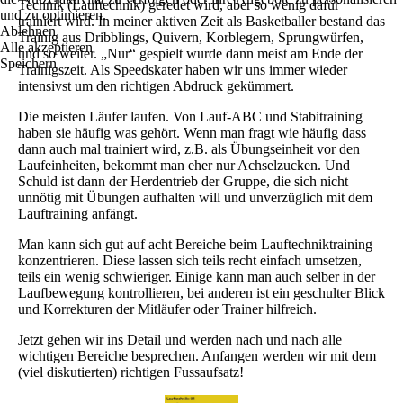
Technik (Lauftechnik) geredet wird, aber so wenig dafür
und zu optimieren.
trainiert wird. In meiner aktiven Zeit als Basketballer bestand das
Ablehnen
Trainig aus Dribblings, Quivern, Korblegern, Sprungwürfen,
Alle akzeptieren
und so weiter. „Nur“ gespielt wurde dann meist am Ende der
Speichern
Trainigszeit. Als Speedskater haben wir uns immer wieder
intensivst um den richtigen Abdruck gekümmert.
Die meisten Läufer laufen. Von Lauf-ABC und Stabitraining
haben sie häufig was gehört. Wenn man fragt wie häufig dass
dann auch mal trainiert wird, z.B. als Übungseinheit vor den
Laufeinheiten, bekommt man eher nur Achselzucken. Und
Schuld ist dann der Herdentrieb der Gruppe, die sich nicht
unnötig mit Übungen aufhalten will und unverzüglich mit dem
Lauftraining anfängt.
Man kann sich gut auf acht Bereiche beim Lauftechniktraining
konzentrieren. Diese lassen sich teils recht einfach umsetzen,
teils ein wenig schwieriger. Einige kann man auch selber in der
Laufbewegung kontrollieren, bei anderen ist ein geschulter Blick
und Korrekturen der Mitläufer oder Trainer hilfreich.
Jetzt gehen wir ins Detail und werden nach und nach alle
wichtigen Bereiche besprechen. Anfangen werden wir mit dem
(viel diskutierten) richtigen Fussaufsatz!