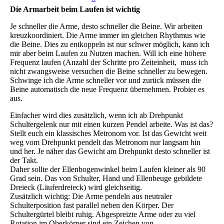
Die Armarbeit beim Laufen ist wichtig
Je schneller die Arme, desto schneller die Beine. Wir arbeiten
kreuzkoordiniert. Die Arme immer im gleichen Rhythmus wie
die Beine. Dies zu entkoppeln ist nur schwer möglich, kann ich
mir aber beim Laufen zu Nutzen machen. Will ich eine höhere
Frequenz laufen (Anzahl der Schritte pro Zeiteinheit, muss ich
nicht zwangsweise versuchen die Beine schneller zu bewegen.
Schwinge ich die Arme schneller vor und zurück müssen die
Beine automatisch die neue Frequenz übernehmen. Probier es
aus.
Einfacher wird dies zusätzlich, wenn ich ab Drehpunkt
Schultergelenk nur mit einen kurzen Pendel arbeite. Was ist das?
Stellt euch ein klassisches Metronom vor. Ist das Gewicht weit
weg vom Drehpunkt pendelt das Metronom nur langsam hin
und her. Je näher das Gewicht am Drehpunkt desto schneller ist
der Takt.
Daher sollte der Ellenbogenwinkel beim Laufen kleiner als 90
Grad sein. Das von Schulter, Hand und Ellenbeuge gebildete
Dreieck (Läuferdreieck) wird gleichseitig.
Zusätzlich wichtig: Die Arme pendeln aus neutraler
Schulterposition fast parallel neben den Körper. Der
Schultergürtel bleibt ruhig. Abgespreizte Arme oder zu viel
Rotation im Oberkörper sind ein Zeichen von